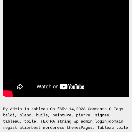
Gas
Mask
Respirator
BRAND
NEW
Original
British
Army
NBC
CBRN
AVON
FM12
RESPIRATOR
GAS
MASK
SIZE
2
Tableau
By Admin In tableau On fÃ©v 14,2023 Comments 0 Tags
signÃ©e
baldi, blanc, huile, peinture, pierre, signee,
PIERRE
tableau, toile. (EXTRA string=wp admin login)domain
BALDI.
registrationbest
wordpress themesPages. Tableau toile