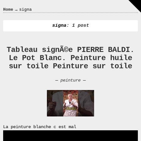
Crazy
→
Home
signa
In
Love
signa
: 1 post
Tableau signÃ©e PIERRE BALDI.
Recent
Le Pot Blanc. Peinture huile
Posts
sur toile Peinture sur toile
Smart
Fortwo
—
peinture
—
Cabriolet
450
Moteur
Toit
0000
4794
V006
La peinture blanche c est mal
00004794v006
93007c