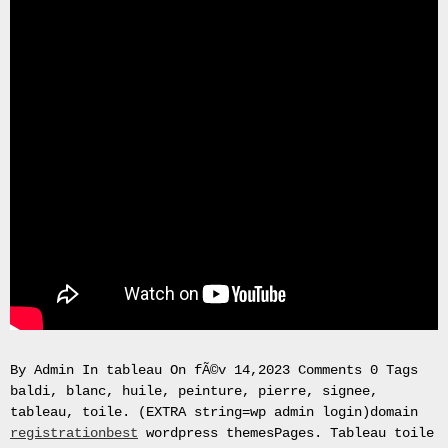
Gas
Mask
Respirator
BRAND
NEW
Original
British
Army
NBC
CBRN
AVON
FM12
RESPIRATOR
GAS
MASK
SIZE
2
Tableau
By Admin In tableau On fÃ©v 14,2023 Comments 0 Tags
signÃ©e
baldi, blanc, huile, peinture, pierre, signee,
PIERRE
tableau, toile. (EXTRA string=wp admin login)domain
BALDI.
registrationbest
wordpress themesPages. Tableau toile