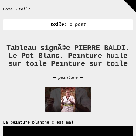
Crazy
→
Home
toile
In
Love
toile
: 1 post
Tableau signÃ©e PIERRE BALDI.
Recent
Le Pot Blanc. Peinture huile
Posts
sur toile Peinture sur toile
Smart
Fortwo
—
peinture
—
Cabriolet
450
Moteur
Toit
0000
4794
V006
La peinture blanche c est mal
00004794v006
93007c